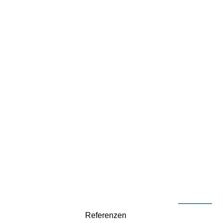
Datenerhebung und schwierige
Fragestellungen
Referenzen