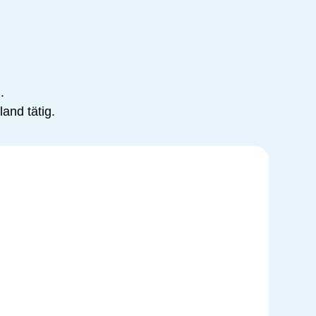
.
and tätig.