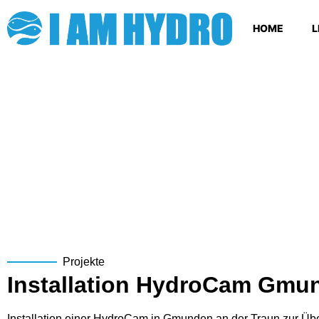
HOME
L
Projekte
Installation HydroCam Gmu
Installation einer HydroCam in Gmunden an der Traun zur Ü