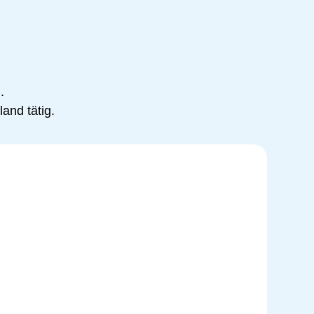
.
and tätig.