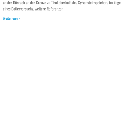
Schiffbarkeitsstudie des Baro-Akobo-Sobat
Systems im Südsudan
25. März 2019
Projekte Schiffbarkeitsstudie des Baro-Akobo-Sobat Systems im Südsudan
Bathymetrische Vermessung und Erkundung mit Hubschrauber des Baro – Akobo –
Sobat Gewässernetzes im Südsudan im Rahmen des
Weiterlesen »