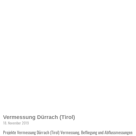
I AM HYDRO Cams Seeforellenmonitoring Muota
(Schweiz)
31. August 2019
Projekte I AM HYDRO Cams Seeforellenmonitoring Muota (Schweiz) Installation
zweier I AM HYDRO Kamerasysteme an der Muota, einem Zufluss des Vierwaldstätter
Sees, zum Seeforellenmonitoring. weitere
Weiterlesen »