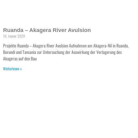
Vermessung Dürrach (Tirol)
18. November 2019
Projekte Vermessung Dürrach (Tirol) Vermessung, Befliegung und Abflussmessungen
an der Dürrach an der Grenze zu Tirol oberhalb des Sylvensteinspeichers im Zuge
eines Dotierversuchs. weitere Referenzen
Weiterlesen »